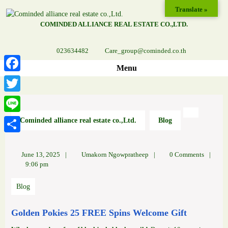
Translate »
COMINDED ALLIANCE REAL ESTATE CO.,LTD.
023634482
Care_group@cominded.co.th
Menu
F
a
T
c
w
L
Cominded alliance real estate co.,Ltd.
Blog
e
i
i
S
b
t
n
June 13, 2025
Umakorn Ngowpratheep
0 Comments
h
o
9:06 pm
t
e
a
o
e
Blog
r
k
r
e
Golden Pokies 25 FREE Spins Welcome Gift