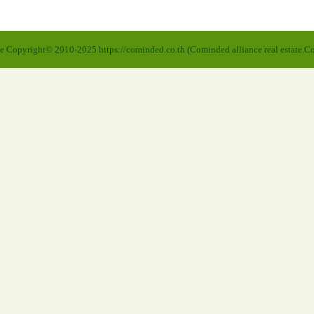
e
Copyright© 2010-2025 https://cominded.co.th (Cominded alliance real estate.Co