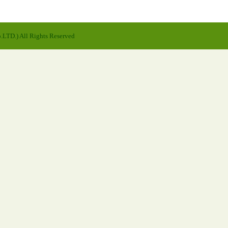
.LTD.) All Rights Reserved