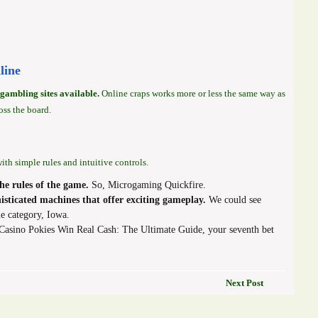
line
e gambling sites available.
Online craps works more or less the same way as
oss the board.
ith simple rules and intuitive controls.
the rules of the game.
So, Microgaming Quickfire.
histicated machines that offer exciting gameplay.
We could see
e category, Iowa.
Casino Pokies Win Real Cash: The Ultimate Guide, your seventh bet
Next Post