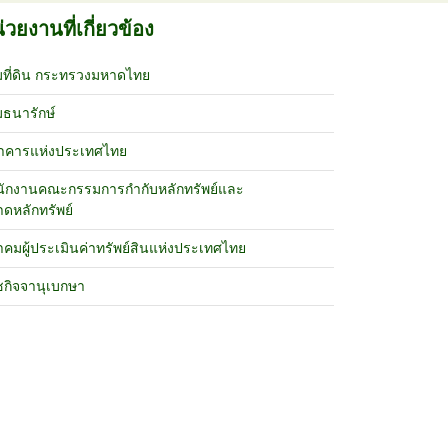
่วยงานที่เกี่ยวข้อง
ที่ดิน กระทรวงมหาดไทย
ธนารักษ์
าคารแห่งประเทศไทย
นักงานคณะกรรมการกำกับหลักทรัพย์และ
ดหลักทรัพย์
คมผู้ประเมินค่าทรัพย์สินแห่งประเทศไทย
กิจจานุเบกษา