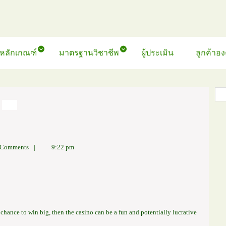
หลักเกณฑ์
มาตรฐานวิชาชีพ
ผู้ประเมิน
ลูกค้าอง
 Comments
9:22 pm
chance to win big, then the casino can be a fun and potentially lucrative