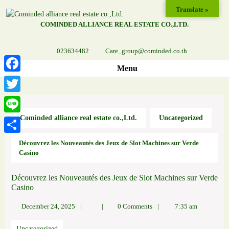
Translate »
COMINDED ALLIANCE REAL ESTATE CO.,LTD.
023634482
Care_group@cominded.co.th
Menu
F
a
T
c
w
Cominded alliance real estate co.,Ltd.
Uncategorized
L
e
i
i
S
Découvrez les Nouveautés des Jeux de Slot Machines sur Verde
b
t
Casino
n
h
o
t
e
a
Découvrez les Nouveautés des Jeux de Slot Machines sur Verde
o
e
Casino
r
k
r
e
December 24, 2025
0 Comments
7:35 am
Uncategorized