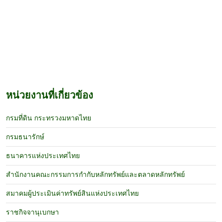
หน่วยงานที่เกี่ยวข้อง
กรมที่ดิน กระทรวงมหาดไทย
กรมธนารักษ์
ธนาคารแห่งประเทศไทย
สำนักงานคณะกรรมการกำกับหลักทรัพย์และตลาดหลักทรัพย์
สมาคมผู้ประเมินค่าทรัพย์สินแห่งประเทศไทย
ราชกิจจานุเบกษา