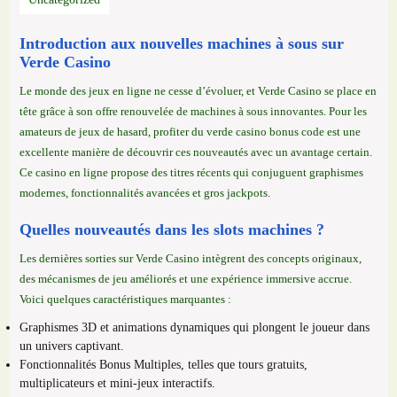
Introduction aux nouvelles machines à sous sur
Verde Casino
Le monde des jeux en ligne ne cesse d’évoluer, et Verde Casino se place en
tête grâce à son offre renouvelée de machines à sous innovantes. Pour les
amateurs de jeux de hasard, profiter du
verde casino bonus code
est une
excellente manière de découvrir ces nouveautés avec un avantage certain.
Ce casino en ligne propose des titres récents qui conjuguent graphismes
modernes, fonctionnalités avancées et gros jackpots.
Quelles nouveautés dans les slots machines ?
Les dernières sorties sur Verde Casino intègrent des concepts originaux,
des mécanismes de jeu améliorés et une expérience immersive accrue.
Voici quelques caractéristiques marquantes :
Graphismes 3D et animations dynamiques qui plongent le joueur dans
un univers captivant.
Fonctionnalités Bonus Multiples, telles que tours gratuits,
multiplicateurs et mini-jeux interactifs.