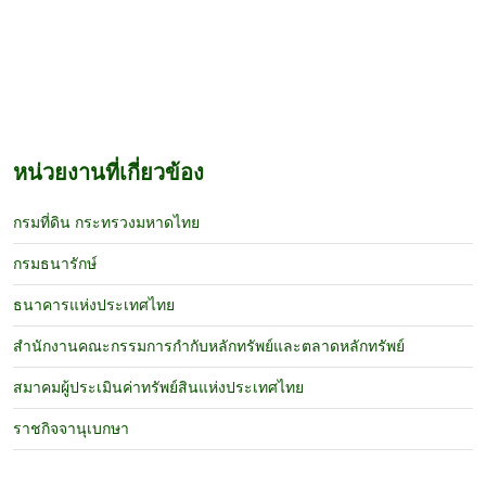
หน่วยงานที่เกี่ยวข้อง
กรมที่ดิน กระทรวงมหาดไทย
กรมธนารักษ์
ธนาคารแห่งประเทศไทย
สำนักงานคณะกรรมการกำกับหลักทรัพย์และตลาดหลักทรัพย์
สมาคมผู้ประเมินค่าทรัพย์สินแห่งประเทศไทย
ราชกิจจานุเบกษา