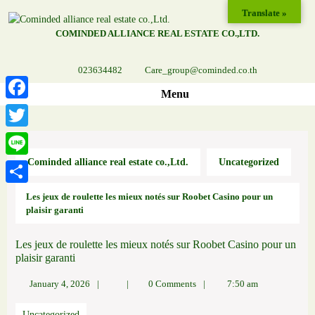
Translate »
COMINDED ALLIANCE REAL ESTATE CO.,LTD.
023634482
Care_group@cominded.co.th
Menu
F
a
T
c
w
Cominded alliance real estate co.,Ltd.
Uncategorized
L
e
i
i
S
Les jeux de roulette les mieux notés sur Roobet Casino pour un
b
t
plaisir garanti
n
h
o
t
e
a
Les jeux de roulette les mieux notés sur Roobet Casino pour un
o
e
plaisir garanti
r
k
r
e
January 4, 2026
0 Comments
7:50 am
Uncategorized