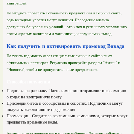
выигрышей.
Не забудьте проверять актуальность предложений и акции на сайте,
ведь выгодные условия могут меняться. Проведение анализа
доступных бонусов и их условий – это ключ к успешному управлению
своим игровым капиталом и максимизации получаемых выгод.
Как получить и активировать промокод Вавада
Получить код можно через специальные акции на сайте или от
официальных партнеров. Регулярно проверяйте разделы “Акции” и
“Новости”, чтобы не пропустить новые предложения.
Способы получения
Подписка на рассылку. Часто компании отправляют информацию
о кодах на электронную почту.
Присоединяйтесь к сообществам в соцсетях. Подписчики могут
получать эксклюзивные предложения.
Промоакции. Следите за рекламными кампаниями, которые могут
предлагать временные коды.
Активация кода происходит в личном кабинете. Для этого зайдите в