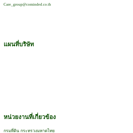
Care_group@cominded.co.th
บริษัท โคมายด์ อัลลายน์เอนซ์ เรียล เอสเตท จำกัด
เลขที่ 21/275 หมู่บ้านพรีเมี่ยมเพลส 2 ซอยนวลจันทร์ 50 ถนนนวลจันทร์
แขวงนวลจันทร์ เขตบึงกุ่ม กรุงเทพฯ 10230
แผนที่บริษัท
หน่วยงานที่เกี่ยวข้อง
กรมที่ดิน กระทรวงมหาดไทย