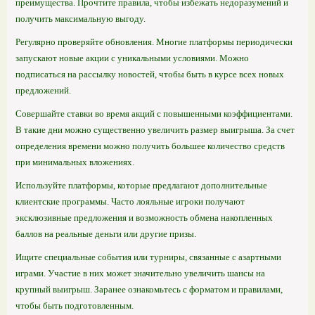
преимущества. Прочтите правила, чтобы избежать недоразумений и
получить максимальную выгоду.
Регулярно проверяйте обновления. Многие платформы периодически
запускают новые акции с уникальными условиями. Можно
подписаться на рассылку новостей, чтобы быть в курсе всех новых
предложений.
Совершайте ставки во время акций с повышенными коэффициентами.
В такие дни можно существенно увеличить размер выигрыша. За счет
определения времени можно получить большее количество средств
при минимальных вложениях.
Используйте платформы, которые предлагают дополнительные
клиентские программы. Часто лояльные игроки получают
эксклюзивные предложения и возможность обмена накопленных
баллов на реальные деньги или другие призы.
Ищите специальные события или турниры, связанные с азартными
играми. Участие в них может значительно увеличить шансы на
крупный выигрыш. Заранее ознакомьтесь с форматом и правилами,
чтобы быть подготовленным.