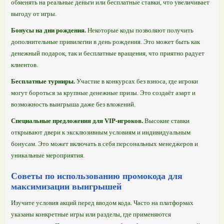
обменять на реальные деньги или бесплатные ставки, что увеличивает
выгоду от игры.
Бонусы на дни рождения.
Некоторые коды позволяют получить
дополнительные привилегии в день рождения. Это может быть как
денежный подарок, так и бесплатные вращения, что приятно радует
клиентов.
Бесплатные турниры.
Участие в конкурсах без взноса, где игроки
могут бороться за крупные денежные призы. Это создаёт азарт и
возможность выигрыша даже без вложений.
Специальные предложения для VIP-игроков.
Высокие ставки
открывают двери к эксклюзивным условиям и индивидуальным
бонусам. Это может включать в себя персональных менеджеров и
уникальные мероприятия.
Советы по использованию промокода для
максимизации выигрышей
Изучите условия акций перед вводом кода. Часто на платформах
указаны конкретные игры или разделы, где применяются