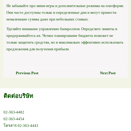
Не забывайте про мини-игры и дополнительные режимы на платформе.
Они часто доступны только в определенные дни и могут принести
немаленькие суммы даже при небольших ставках.
Уделяйте внимание управлению банкроллом. Определите лимиты и
придерживайтесь их. Четкое планирование бюджета поможет не
только защитить средства, но и максимально эффективно использовать
предложения для получения прибыли.
Previous Post
Next Post
ติดต่อบริษัท
02-363-4482
02-363-4454
โทรสาร 02-363-4443