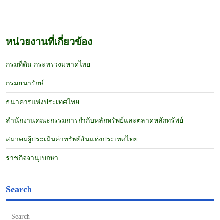
หน่วยงานที่เกี่ยวข้อง
กรมที่ดิน กระทรวงมหาดไทย
กรมธนารักษ์
ธนาคารแห่งประเทศไทย
สำนักงานคณะกรรมการกำกับหลักทรัพย์และตลาดหลักทรัพย์
สมาคมผู้ประเมินค่าทรัพย์สินแห่งประเทศไทย
ราชกิจจานุเบกษา
Search