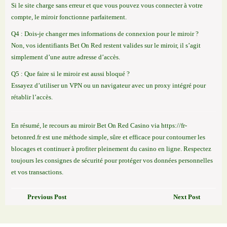
Si le site charge sans erreur et que vous pouvez vous connecter à votre
compte, le miroir fonctionne parfaitement.
Q4 : Dois-je changer mes informations de connexion pour le miroir ?
Non, vos identifiants Bet On Red restent valides sur le miroir, il s’agit
simplement d’une autre adresse d’accès.
Q5 : Que faire si le miroir est aussi bloqué ?
Essayez d’utiliser un VPN ou un navigateur avec un proxy intégré pour
rétablir l’accès.
En résumé, le recours au miroir Bet On Red Casino via
https://fr-
betonred.fr
est une méthode simple, sûre et efficace pour contourner les
blocages et continuer à profiter pleinement du casino en ligne. Respectez
toujours les consignes de sécurité pour protéger vos données personnelles
et vos transactions.
Previous Post
Next Post