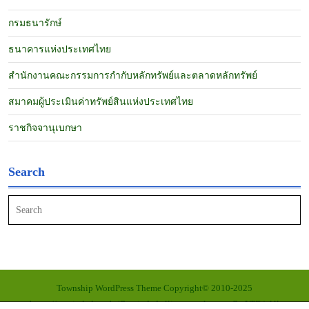
กรมธนารักษ์
ธนาคารแห่งประเทศไทย
สำนักงานคณะกรรมการกำกับหลักทรัพย์และตลาดหลักทรัพย์
สมาคมผู้ประเมินค่าทรัพย์สินแห่งประเทศไทย
ราชกิจจานุเบกษา
Search
Township WordPress Theme
Copyright© 2010-2025
https://cominded.co.th (Cominded alliance real estate.Co.LTD.) All