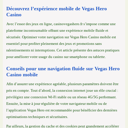
Découvrez l’expérience mobile de Vegas Hero
Casino
Avec l’essor des jeux en ligne,
casinovegashero.fr
s’impose comme une
plateforme incontournable offrant une expérience mobile fluide et
sécurisée. Optimiser votre navigation sur Vegas Hero Casino mobile est
essentiel pour profiter pleinement des jeux et promotions sans
ralentissements ni interruptions. Cet article présente des astuces pratiques
pour améliorer votre usage du casino sur smartphone ou tablette.
Conseils pour une navigation fluide sur Vegas Hero
Casino mobile
Afin d’assurer une expérience agréable, plusieurs paramètres doivent être
pris en compte. Tout d’abord, la connexion internet joue un rôle crucial :
privilégiez une connexion Wi-Fi stable ou un réseau 4G/5G performant.
Ensuite, la mise à jour régulière de votre navigateur mobile ou de
l’application Vegas Hero est recommandée pour bénéficier des dernières
optimisations techniques et sécuritaires.
Par ailleurs, la gestion du cache et des cookies peut grandement accélérer